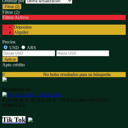
Ordenar por
Filtrar
(2)
Filtrar
(2)
Filtros Activos
Depositos
Alquiler
Precios
USD
ARS
Aplicar
Apto crédito
0
No hubo resultados para su búsqueda
Encontranos en
(011) 42142942 /1162103629
REPÚBLICA DE ITALIA N° 792 ESQUINA NOTHER.
ADROGUE
Tik Tok