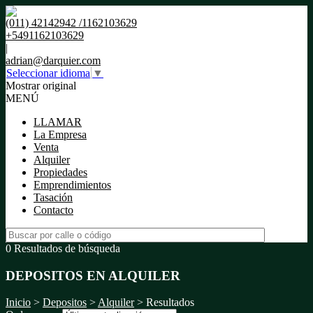
(011) 42142942 /1162103629
+5491162103629
|
adrian@darquier.com
Seleccionar idioma
▼
Mostrar original
MENÚ
LLAMAR
La Empresa
Venta
Alquiler
Propiedades
Emprendimientos
Tasación
Contacto
0 Resultados de búsqueda
DEPOSITOS EN ALQUILER
Inicio
>
Depositos
>
Alquiler
> Resultados