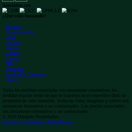
Asociados con
¿Qué estás buscando?
·
Terrenos
·
Departamentos
·
Casas
·
Oficinas
·
Locales
·
Campos
·
Garages
·
PHs
·
Depositos
·
Fondos De Comercio
·
Chacra
Todas las medidas enunciadas son meramente orientativas, las
medidas exactas serán las que se expresen en el respectivo título de
propiedad de cada inmueble. Todas las fotos, imagenes y videos son
meramente ilustrativos y no contractuales. Los precios enunciados
son meramente orientativos y no contractuales.
© 2026 Darquier Propiedades.
Software Inmobiliario - Tokko Broker