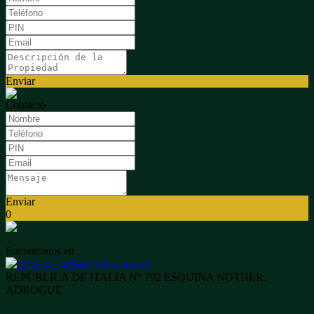
Enviar
Contacto
Enviar
0
Encontranos en
(011) 42142942 /1162103629
REPÚBLICA DE ITALIA N° 792 ESQUINA NOTHER.
ADROGUE