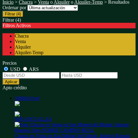
Inicio
>
Chacra
>
Venta
o
Alquiler
o
Alquiler-Temp
> Resultados
Ordenar por
Filtrar
(4)
Filtrar
(4)
Filtros Activos
Chacra
Venta
Alquiler
Alquiler-Temp
Precios
USD
ARS
Aplicar
Apto crédito
194816.0 m²
-
MÁS DETALLES
Chacra en Venta en San Miguel del Monte, Interior Buenos