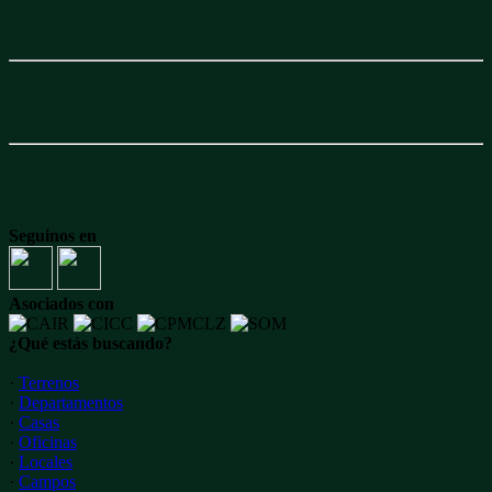
Seguinos en
Asociados con
¿Qué estás buscando?
·
Terrenos
·
Departamentos
·
Casas
·
Oficinas
·
Locales
·
Campos