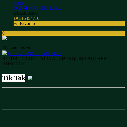
Aires
SOBRE CAMINO REAL
USD350.000
DCH6454716
+/- Favorito
0
Encontranos en
(011) 42142942 /1162103629
REPÚBLICA DE ITALIA N° 792 ESQUINA NOTHER.
ADROGUE
Tik Tok