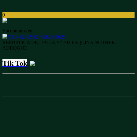
0
Encontranos en
(011) 42142942 /1162103629
REPÚBLICA DE ITALIA N° 792 ESQUINA NOTHER.
ADROGUE
Tik Tok