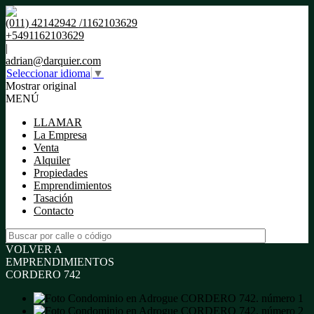
(011) 42142942 /1162103629
+5491162103629
|
adrian@darquier.com
Seleccionar idioma
▼
Mostrar original
MENÚ
LLAMAR
La Empresa
Venta
Alquiler
Propiedades
Emprendimientos
Tasación
Contacto
VOLVER A
EMPRENDIMIENTOS
CORDERO 742