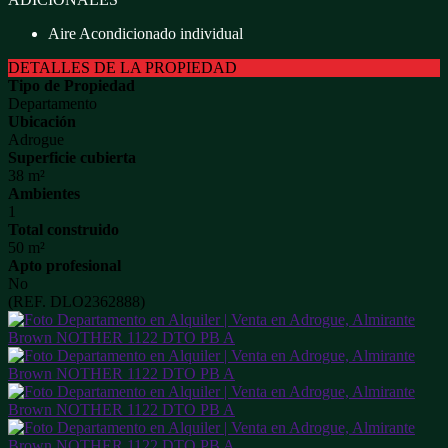
Aire Acondicionado individual
DETALLES DE LA PROPIEDAD
Tipo de Propiedad
Departamento
Ubicación
Adrogue
Superficie cubierta
38 m²
Ambientes
1
Total construido
50 m²
Apto profesional
No
(REF. DLO2362888)