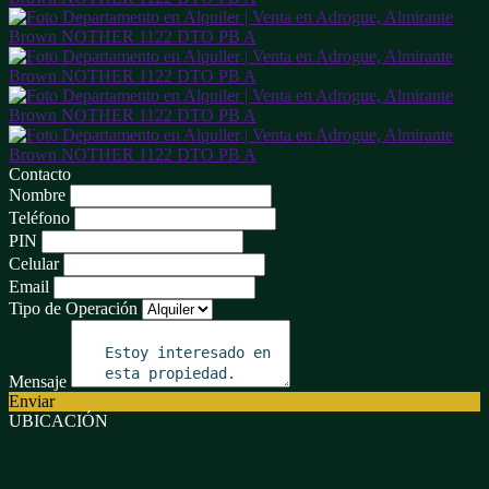
Contacto
Nombre
Teléfono
PIN
Celular
Email
Tipo de Operación
Mensaje
Enviar
UBICACIÓN