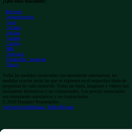
¿Qué estás buscando?
·
Terrenos
·
Departamentos
·
Casas
·
Oficinas
·
Locales
·
Campos
·
Garages
·
PHs
·
Depositos
·
Fondos De Comercio
·
Chacra
Todas las medidas enunciadas son meramente orientativas, las
medidas exactas serán las que se expresen en el respectivo título de
propiedad de cada inmueble. Todas las fotos, imagenes y videos son
meramente ilustrativos y no contractuales. Los precios enunciados
son meramente orientativos y no contractuales.
© 2026 Darquier Propiedades.
Software Inmobiliario - Tokko Broker