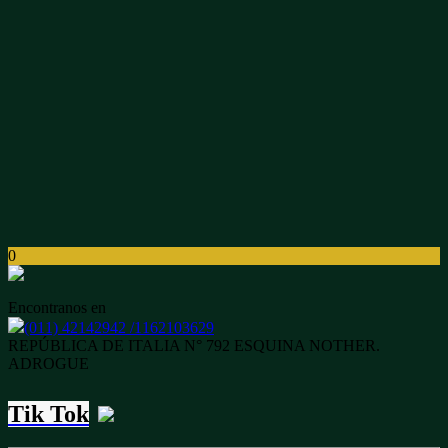
0
Encontranos en
(011) 42142942 /1162103629
REPÚBLICA DE ITALIA N° 792 ESQUINA NOTHER.
ADROGUE
Tik Tok