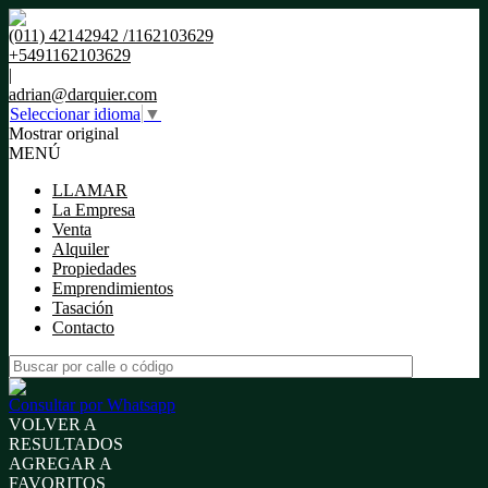
(011) 42142942 /1162103629
+5491162103629
|
adrian@darquier.com
Seleccionar idioma
▼
Mostrar original
MENÚ
LLAMAR
La Empresa
Venta
Alquiler
Propiedades
Emprendimientos
Tasación
Contacto
Consultar por Whatsapp
VOLVER A
RESULTADOS
AGREGAR A
FAVORITOS