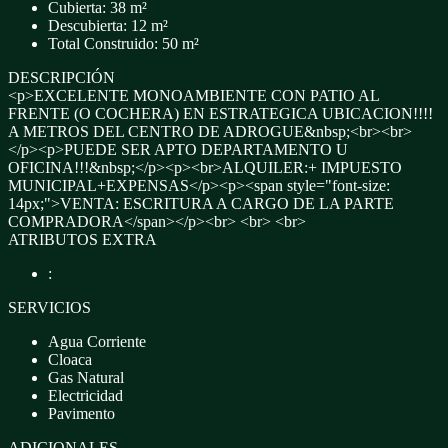
Cubierta: 38 m²
Descubierta: 12 m²
Total Construido: 50 m²
DESCRIPCIÓN
<p>EXCELENTE MONOAMBIENTE CON PATIO AL
FRENTE (O COCHERA) EN ESTRATEGICA UBICACION!!!!
A METROS DEL CENTRO DE ADROGUE&nbsp;<br><br>
</p><p>PUEDE SER APTO DEPARTAMENTO U
OFICINA!!!&nbsp;</p><p><br>ALQUILER:+ IMPUESTO
MUNICIPAL+EXPENSAS</p><p><span style="font-size:
14px;">VENTA: ESCRITURA A CARGO DE LA PARTE
COMPRADORA</span></p><br> <br> <br>
ATRIBUTOS EXTRA
:
SERVICIOS
Agua Corriente
Cloaca
Gas Natural
Electricidad
Pavimento
ADICIONALES