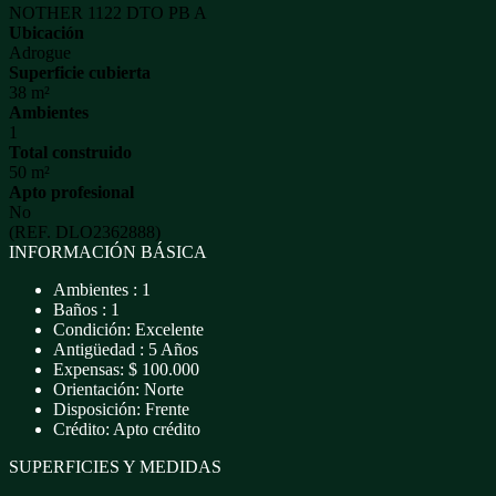
NOTHER 1122 DTO PB A
Ubicación
Adrogue
Superficie cubierta
38 m²
Ambientes
1
Total construido
50 m²
Apto profesional
No
(REF. DLO2362888)
INFORMACIÓN BÁSICA
Ambientes : 1
Baños : 1
Condición: Excelente
Antigüedad : 5 Años
Expensas: $ 100.000
Orientación: Norte
Disposición: Frente
Crédito: Apto crédito
SUPERFICIES Y MEDIDAS